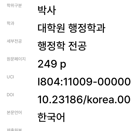
학위구분
박사
학과
대학원 행정학과
세부전공
행정학 전공
원문페이지
249 p
UCI
I804:11009-0000
DOI
10.23186/korea.0
본문언어
한국어
제출원본