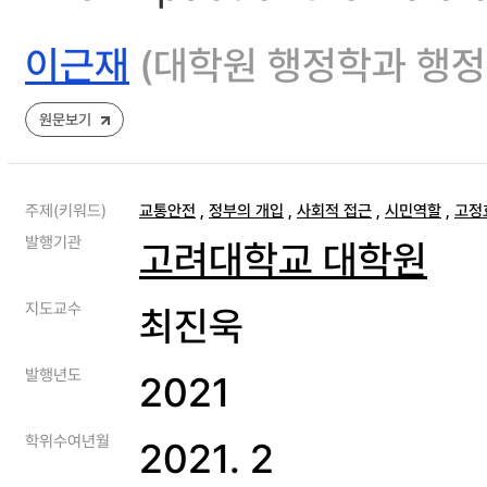
이근재
(대학원 행정학과 행
원문보기
주제(키워드)
교통안전
,
정부의 개입
,
사회적 접근
,
시민역할
,
고정
발행기관
고려대학교 대학원
지도교수
최진욱
발행년도
2021
학위수여년월
2021. 2