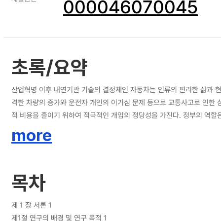
000046070045
초록/요약
산업혁명 이후 내연기관 기술의 결정체인 자동차는 인류의 편리한 삶과 현
격한 차량의 증가와 운전자 개인의 이기심 문제 등으로 교통사고로 인한 심
적 비용을 줄이기 위하여 적극적인 개입의 정당성을 가진다. 정부의 역할은 교통사고에 대한 사회적·경제적·공공보건의 필
수는 감소하였다. 1990년대 후반 이후 교통선진국들은 중앙정부의 역할
more
망자수가 13,429명으로 최고치를 기록한 이후 중앙정부의 적극적인 노
임 전환을 통하여 교통사고 인적요인 해결중심에 초점을 맞추고 지역과 시
면하지 못하고 있다. 오늘날 교통안전에 대한 변화된 정부의 정책방향의 정합성 여부와 공공역량 확장을 위한 새로운 기제로서 시민역할의 공공문제 해결에 대한 효과 분석은 행정학적 연구의 가치로서 반드시 실증분석이 필요한 부분이다.
목차
아직까지 국내외에서 교통안전에 대한 사회적 접근으로 시민역할을 설명변
으로 영향력을 추정하는 분석에 대부분 머물고 있다. 또한 교통안전에 대
본 연구에서는 교통안전에 대한 새로운 접근으로서 영향요인들의 효과를
제 1 장 서론 1
다. 분석모형은 한국의 교통안전 현실에서 중앙정부의 역할요인을 포함하
제1절 연구의 배경 및 연구 목적 1