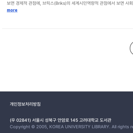
보면 경제적 관점에, 브릭스(Briks)의 세계시민역량적 관점에서 보면 
일시하는 경향을 보이고 있으며, 이는 자칫하면 세계시민교육의 목적성보
more
상을 나타낼 가능성이 농후하다. 우리가 지향해야 할 세계시민교육은 국제
그러기 위해서는 미래지구사회가 직면하게 될 다양한 문제를 예견하고, 그
개인정보처리방침
(우 02841) 서울시 성북구 안암로 145 고려대학교 도서관
Copyright © 2005, KOREA UNIVERSITY LIBRARY. All rights r