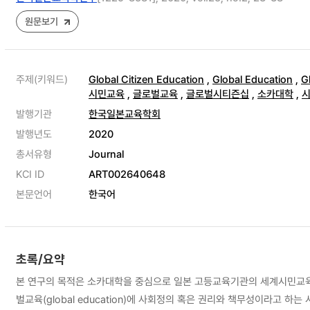
원문보기
주제(키워드)
Global Citizen Education
,
Global Education
,
G
시민교육
,
글로벌교육
,
글로벌시티즌십
,
소카대학
,
발행기관
한국일본교육학회
발행년도
2020
총서유형
Journal
KCI ID
ART002640648
본문언어
한국어
초록/요약
본 연구의 목적은 소카대학을 중심으로 일본 고등교육기관의 세계시민교육
벌교육(global education)에 사회정의 혹은 권리와 책무성이라고 하