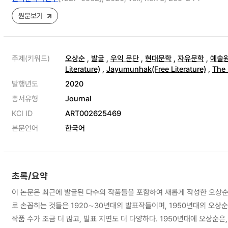
원문보기
주제(키워드)
오상순
,
발굴
,
우익 문단
,
현대문학
,
자유문학
,
예술
Literature)
,
Jayumunhak(Free Literature)
,
The 
발행년도
2020
총서유형
Journal
KCI ID
ART002625469
본문언어
한국어
초록/요약
이 논문은 최근에 발굴된 다수의 작품들을 포함하여 새롭게 작성한 오상순
로 손꼽히는 것들은 1920∼30년대의 발표작들이며, 1950년대의 오상
작품 수가 조금 더 많고, 발표 지면도 더 다양하다. 1950년대에 오상