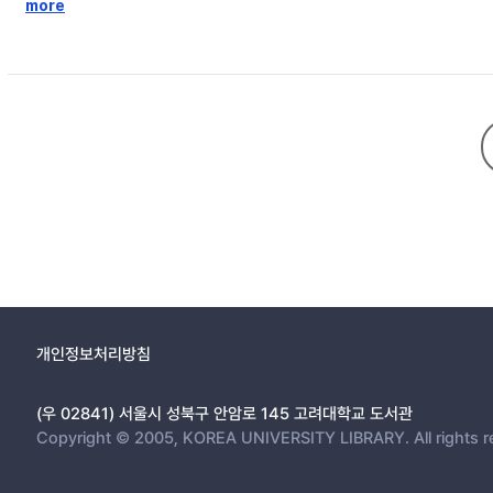
들과 꾸준히 교류하기도 했다. 이러한 양립 상태와 유사하게, 이 무렵에 써
more
당위적인 것으로 만들기도 했다. 그럼에도 오상순이 적극적으로 문단활동을 
와 해방 직후까지도 아나키스트들과 교류했다는 증언은, 노년의 오상순을 
개인정보처리방침
(우 02841) 서울시 성북구 안암로 145 고려대학교 도서관
Copyright © 2005, KOREA UNIVERSITY LIBRARY. All rights r