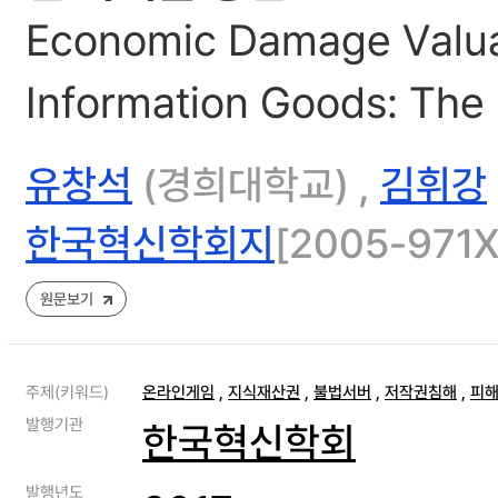
Economic Damage Valuat
Information Goods: The
유창석
(경희대학교) ,
김휘강
한국혁신학회지
[2005-971X]
원문보기
주제(키워드)
온라인게임
,
지식재산권
,
불법서버
,
저작권침해
,
피
발행기관
한국혁신학회
발행년도