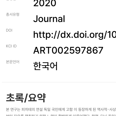
2020
총서유형
Journal
DOI
http://dx.doi.org/
KCI ID
ART002597867
본문언어
한국어
초록/요약
본 연구는 피히테의 연설 독일 국민에게 고함 이 등장하게 된 역사적･사상적 배경을 분석하고, 이로부터 독일에서의 민족주의 교육이 나타나는 과정을 살펴보는 것을 목적으로 한다. 17 18세기 유럽에서는 계몽주의 사상을 바탕으로 권위로