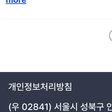
Ⅱ. 연구방법
1. 혈압 관련 지표
2. 자료 수집
3. 연구 결과
Ⅲ. 모의실험
1. 모의실험 목적
2. 모의실험 설계
3. 모의실험 결과
Ⅳ. 고찰
Ⅴ. 결론
개인정보처리방침
참고문헌
국문요약
(우 02841) 서울시 성북구