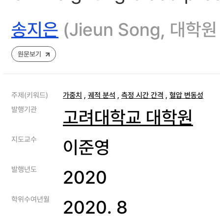
송지은
(Jieun Song, 
원문보기
주제(키워드)
가중치
,
궤적 분석
,
측정 시간 간격
,
혈압 변동성
발행기관
고려대학교 대학원
지도교수
이준영
발행년도
2020
학위수여년월
2020. 8