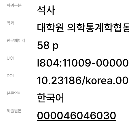
학위구분
석사
학과
대학원 의학통계학협
원문페이지
58 p
UCI
I804:11009-0000
DOI
10.23186/korea.0
본문언어
한국어
제출원본
000046046030