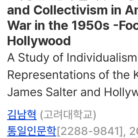
and Collectivism in A
War in the 1950s -Fo
Hollywood
A Study of Individualism
Representations of the 
James Salter and Holly
김남혁
(고려대학교)
통일인문학
[2288-9841], 20