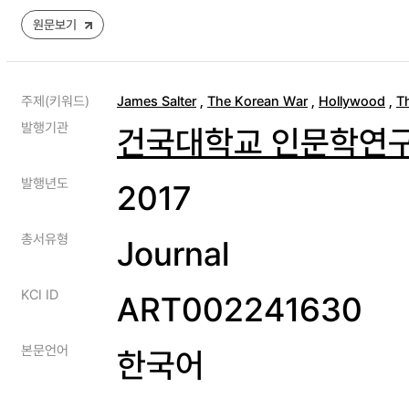
원문보기
주제(키워드)
James Salter
,
The Korean War
,
Hollywood
,
T
발행기관
건국대학교 인문학연
발행년도
2017
총서유형
Journal
KCI ID
ART002241630
본문언어
한국어