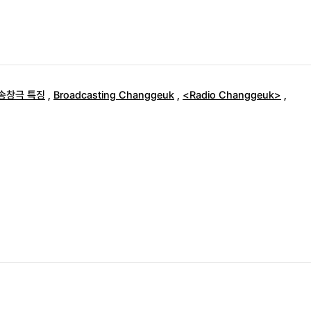
송창극 특징
,
Broadcasting Changgeuk
,
<Radio Changgeuk>
,