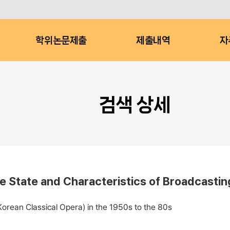
학위논문제출
제출내역
자
검색 상세
te and Characteristics of Broadcasting 
orean Classical Opera) in the 1950s to the 80s