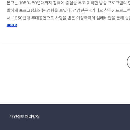
본고는 1950~80년대까지 창극에 중심을 두고 제작한 방송 프로그램의 
발하게 프로그램화되는 경향을 보였다. 성경린은 <라디오 창극> 프로그램
서, 1950년대 무대공연으로 사랑을 받은 여성국극이 텔레비전을 통해 송
1980년대에도 이 흐름이 이어지지만 국악 프로그램에 대한 경시가 심화
more
갖는 레퍼토리의 다양성 ② 원작 고전소설의 적절한 변형 ③ 도창의 형식
개인정보처리방침