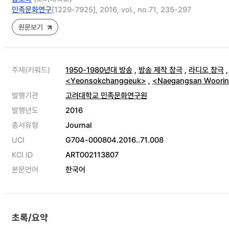
민족문화연구
[1229-7925], 2016, vol., no.71, 235-297
원문보기
주제(키워드)
1950-1980년대 방송
,
방송 제작 창극
,
라디오 창극
<Yeonsokchanggeuk>
,
<Naegangsan Woorin
발행기관
고려대학교 민족문화연구원
발행년도
2016
총서유형
Journal
UCI
G704-000804.2016..71.008
KCI ID
ART002113807
본문언어
한국어
초록/요약