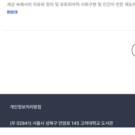
세상 속에서의 자유와 정의 및 유토피아적 사회구현 및 인간이 만든 제도에
를 무정부주의적 관점으로 투사하고 있는지 살피는 일이다. 이를 위해 역
more
는 마무리된다.
개인정보처리방침
(우 02841) 서울시 성북구 안암로 145 고려대학교 도서관
Copyright © 2005, KOREA UNIVERSITY LIBRARY. All rights r