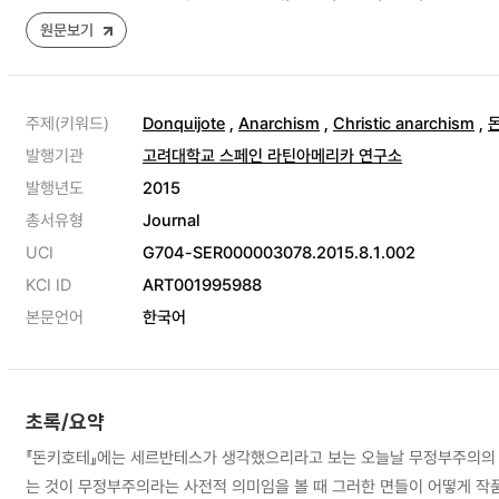
원문보기
주제(키워드)
Donquijote
,
Anarchism
,
Christic anarchism
,
발행기관
고려대학교 스페인 라틴아메리카 연구소
발행년도
2015
총서유형
Journal
UCI
G704-SER000003078.2015.8.1.002
KCI ID
ART001995988
본문언어
한국어
초록/요약
『돈키호테』에는 세르반테스가 생각했으리라고 보는 오늘날 무정부주의의 확
는 것이 무정부주의라는 사전적 의미임을 볼 때 그러한 면들이 어떻게 작