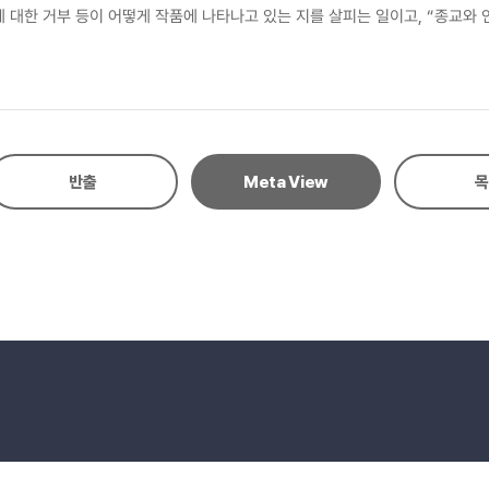
 대한 거부 등이 어떻게 작품에 나타나고 있는 지를 살피는 일이고, “종교와
사 속에서 나타난 무정부주의의 흔적과 특징을 살피고, 무정부주의적 돈키호테
반출
Meta View
목
eserved.
E-mail to Webmaster