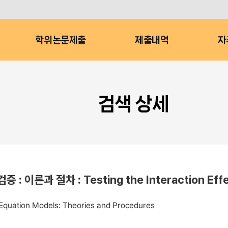
학위논문제출
제출내역
자
검색 상세
차 : Testing the Interaction Effects i
al Equation Models: Theories and Procedures