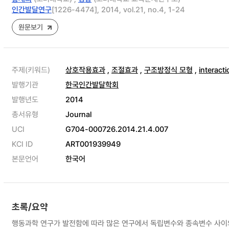
인간발달연구
[1226-4474], 2014, vol.21, no.4, 1-24
원문보기
주제(키워드)
상호작용효과
,
조절효과
,
구조방정식 모형
,
interacti
발행기관
한국인간발달학회
발행년도
2014
총서유형
Journal
UCI
G704-000726.2014.21.4.007
KCI ID
ART001939949
본문언어
한국어
초록/요약
행동과학 연구가 발전함에 따라 많은 연구에서 독립변수와 종속변수 사이의