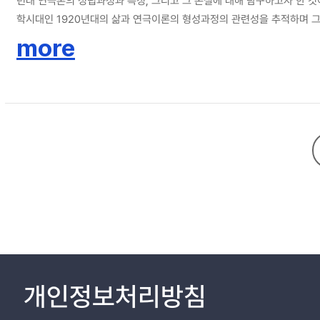
년대 연극론의 성립과정과 특징, 그리고 그 본질에 대해 탐구하고자 한 것
학시대인 1920년대의 삶과 연극이론의 형성과정의 관련성을 추적하며 그
는 일본인에 의한 조선인 학살사건을 목격하고 일본에게 원수를 갚기 위해
more
로망 롤랑의 『민중예술론』을 접하고, 문학에서 연극으로 선회하게 된다. 
익계열 극단인 近代劇場, 解放劇場에서 단원으로 활동한다. 이때에 경험한
체험은 또 하나의 중요한 사건이 된다. 그리고 학교로 복귀하여 영문학을
극적 극작술은 이후 유치진의 희곡창작에 커다란 영향을 끼치게 된다. 노동
들이었다. 아나키즘 사상과 민중예술론, 그리고 메이어홀드의 극장주의 연극
1930년대에 실제 몸담고 활동한 극예술연구회의 노선과 일치하지 않는 
자 당초 자신의 연극론을 수정하여 창작극위주론, 대극장론, 관중본위론
소수 엘리트중심의 지적 취미에서 비롯되는 서재(書齋)적 연극이라 규정되
가 중심, 엘리트 중심, 희곡 중심을 지향하는 입센 이후의 근대극을 뜻하
개인정보처리방침