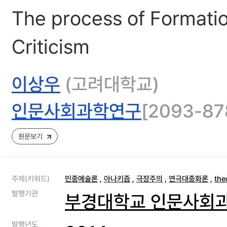
The process of Formatio
Criticism
이상우
(고려대학교)
인문사회과학연구
[2093-878
원문보기
주제(키워드)
민중예술론
,
아나키즘
,
극장주의
,
연극대중화론
,
the
발행기관
부경대학교 인문사회
발행년도