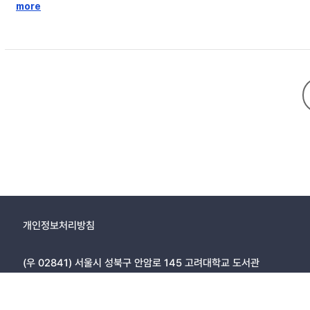
료 상당의 손해는 당연히 발생하는 것으로 보아야 하며, 제1항, 2항을
more
립한다고 보되, 손해의 범위에서 개별적 사정을 고려하여야한다. 상표권 
개인정보처리방침
(우 02841) 서울시 성북구 안암로 145 고려대학교 도서관
Copyright © 2005, KOREA UNIVERSITY LIBRARY. All rights r