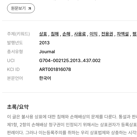
원문보기
주제(키워드)
상표
,
침해
,
손해
,
사용료
,
이익
,
전용권
,
차액설
,
평
발행년도
2013
총서유형
Journal
UCI
G704-002125.2013..437.002
KCI ID
ART001816078
본문언어
한국어
초록/요약
이 글은 불사용 상표에 대한 침해와 손해배상의 문제를 다룬다. 통설과 판
제1항, 2항의 손해배상 청구권이 인정되기 위해서는 상표권자가 등록상
판례이다. 그러나 이는등록주의를 취하는 우리 상표법제와 상충하는 시각으