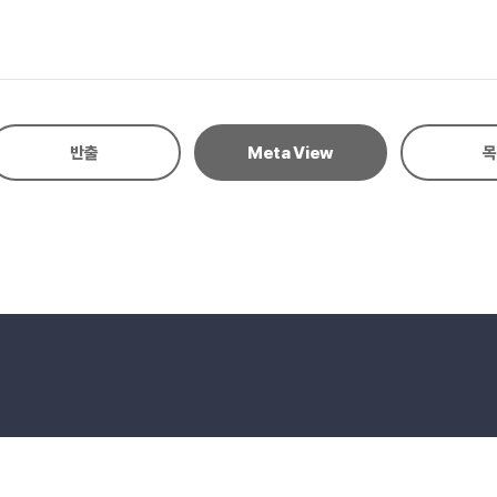
 적용함에 있어 상표권자가 비록 유사영역에서 상표를 사용하였더라도 제3자의
침해로 인한 손해배상에 관하여 통설·판례가 취하는 지나치게 엄격한 차액설의
반출
Meta View
목
eserved.
E-mail to Webmaster