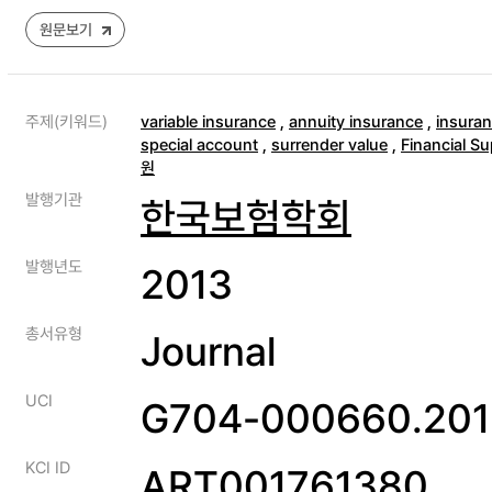
원문보기
주제(키워드)
variable insurance
,
annuity insurance
,
insuran
special account
,
surrender value
,
Financial Su
원
발행기관
한국보험학회
발행년도
2013
총서유형
Journal
UCI
G704-000660.201
KCI ID
ART001761380