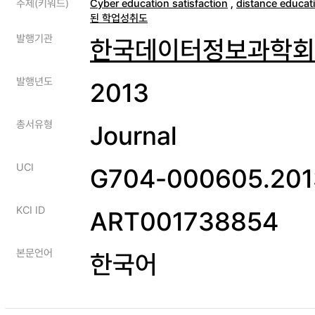
주제(키워드)
Cyber education satisfaction
,
distance educat
된 학업성취도
발행기관
한국데이터정보과학회
발행년도
2013
총서유형
Journal
UCI
G704-000605.2013
KCI ID
ART001738854
본문언어
한국어