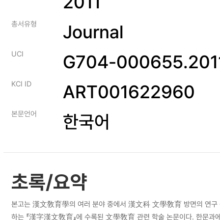
2011
총서유형
Journal
UCI
G704-000655.2011
KCI ID
ART001622960
본문언어
한국어
초록/요약
본고는 漢文敎育學의 여러 분야 중에서 漢文科 文學敎育 방면의 연구
하는 『漢字漢文敎育』에 수록된 文學敎育 관련 학술 논문이다. 한문과에