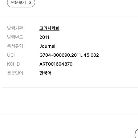
원문보기
발행기관
고려사학회
발행년도
2011
총서유형
Journal
UCI
G704-000690.2011..45.002
KCI ID
ART001604870
본문언어
한국어