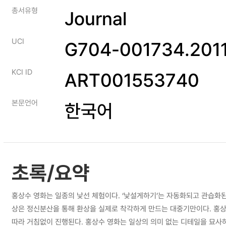
총서유형
Journal
UCI
G704-001734.2011
KCI ID
ART001553740
본문언어
한국어
초록/요약
홍상수 영화는 일종의 낯선 체험이다. ‘낯설게하기’는 자동화되고 관습화
상은 정신분산을 통해 환상을 실제로 착각하게 만드는 대중기만이다. 홍상
따라 거침없이 진행된다. 홍상수 영화는 일상의 의미 없는 디테일을 묘사