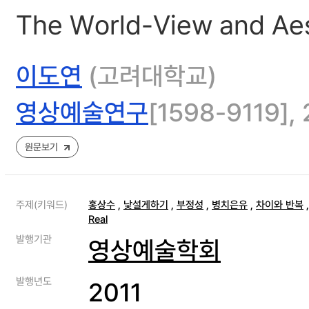
The World-View and Aest
이도연
(고려대학교)
영상예술연구
[1598-9119], 2
원문보기
주제(키워드)
홍상수
,
낯설게하기
,
부정성
,
병치은유
,
차이와 반복
Real
발행기관
영상예술학회
발행년도
2011