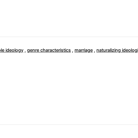
le ideology
,
genre characteristics
,
marriage
,
naturalizing ideolog