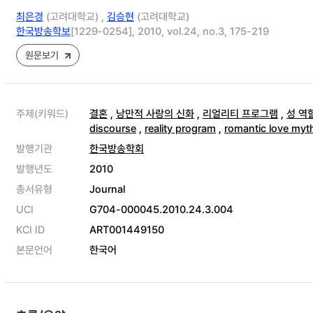
최은경
(고려대학교) ,
김승현
(고려대학교)
한국방송학보
[1229-0254], 2010, vol.24, no.3, 175-219
원문보기
주제(키워드)
결혼
,
낭만적 사랑의 신화
,
리얼리티 프로그램
,
성 역
discourse
,
reality program
,
romantic love myt
발행기관
한국방송학회
발행년도
2010
총서유형
Journal
UCI
G704-000045.2010.24.3.004
KCI ID
ART001449150
본문언어
한국어