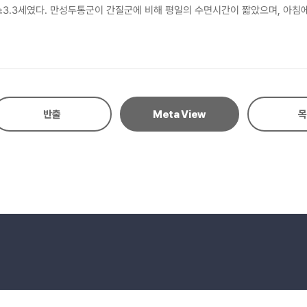
11.8±3.3세였다. 만성두통군이 간질군에 비해 평일의 수면시간이 짧았으며, 
고 무기력해지는 등의 수면 관련 증상이 간질군에 비해 만성두통군의 더 많은
성두통과 간질의 진단과 치료에 동반하는 수면장애에 대한 파악과 이에 대한 적
반출
Meta View
목
eserved.
E-mail to Webmaster