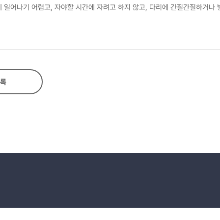
아침에 일어나기 어렵고, 자야할 시간에 자려고 하지 않고, 다리에 간질간질하거나 
 환자에서 관찰되었다. 결론:소아청소년기 만성두통과 간질 환자들은 상당수에서
절한 대처가 필요하다.
록