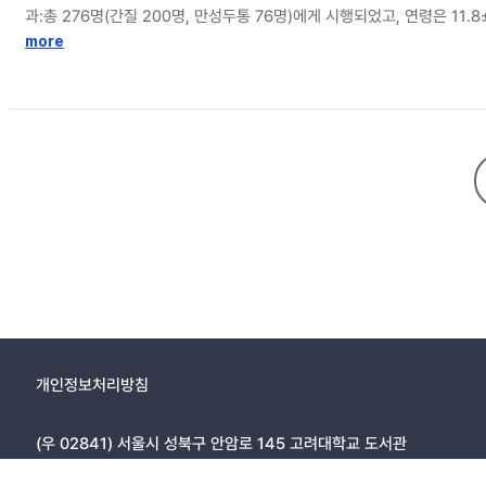
과:총 276명(간질 200명, 만성두통 76명)에게 시행되었고, 연령은 
어다니는 듯한 이상감각을 느끼고, 낮에 과도하게 졸리고, 쉽게 화가 나
more
를 동반하고 있고, 만성두통 환자들에서 보다 빈번하다. 소아청소년기 만
개인정보처리방침
(우 02841) 서울시 성북구 안암로 145 고려대학교 도서관
Copyright © 2005, KOREA UNIVERSITY LIBRARY. All rights r