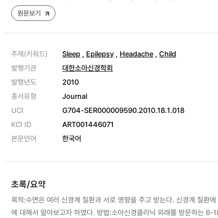
원문보기
주제(키워드)
Sleep
,
Epilepsy
,
Headache
,
Child
발행기관
대한소아신경학회
발행년도
2010
총서유형
Journal
UCI
G704-SER000009590.2010.18.1.018
KCI ID
ART001446071
본문언어
한국어
초록/요약
목적:수면은 여러 신경계 질환과 서로 영향을 주고 받는다. 신경계 질환
에 대해서 알아보고자 하였다. 방법:소아신경클리닉 외래를 방문하는 6-