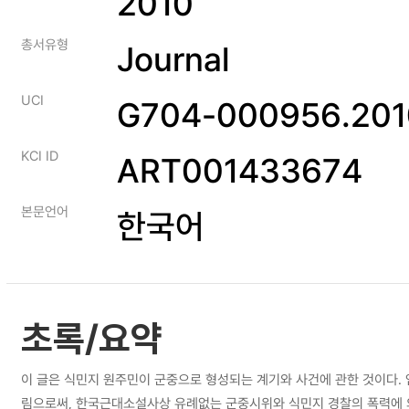
2010
총서유형
Journal
UCI
G704-000956.201
KCI ID
ART001433674
본문언어
한국어
초록/요약
이 글은 식민지 원주민이 군중으로 형성되는 계기와 사건에 관한 것이다.
림으로써, 한국근대소설사상 유례없는 군중시위와 식민지 경찰의 폭력에 의