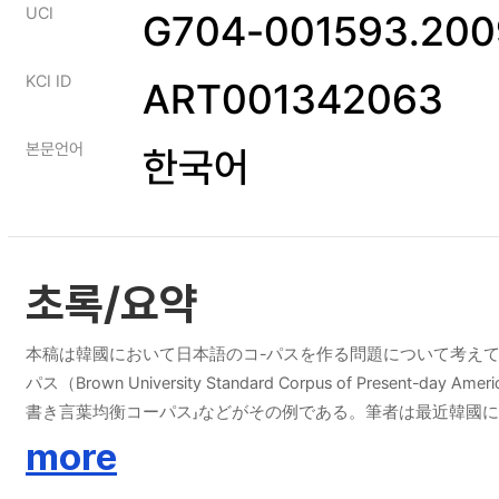
UCI
G704-001593.200
KCI ID
ART001342063
본문언어
한국어
초록/요약
本稿は韓國において日本語のコ-パスを作る問題について考え
パス（Brown University Standard Corpus of Present-da
書き言葉均衡コーパス」などがその例である。筆者は最近韓國
ようと思っている。 本稿では、これから作る日本語のコーパ
more
國は日本語の學習者や硏究者がもっとも多い國であり、日本ま
日本語硏究や敎育に大きく寄与できると思われる。