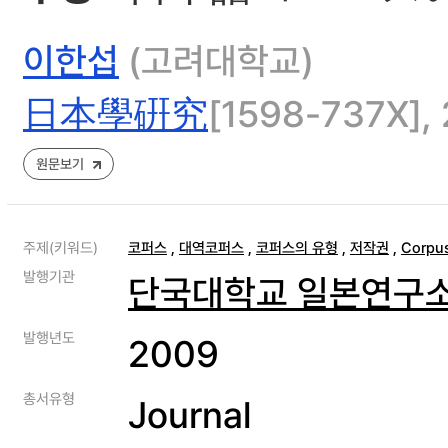
이한섭
(고려대학교)
日本學硏究
[1598-737X], 
원문보기
주제(키워드)
코퍼스
,
대역코퍼스
,
코퍼스의 유형
,
저작권
,
Corpu
발행기관
단국대학교 일본연구
발행년도
2009
총서유형
Journal