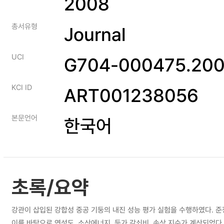
2008
총서유형
Journal
UCI
G704-000475.200
KCI ID
ART001238056
본문언어
한국어
초록/요약
강관이 삽입된 강합성 중공 기둥의 내진 성능 평가 실험을 수행하였다. 준
이를 바탕으로 연성도, 소산에너지, 등가 감쇠비, 손상 지수가 계산되었다.