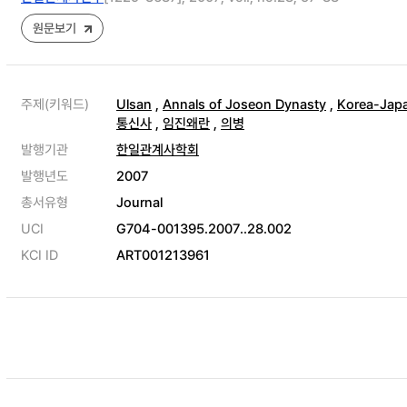
원문보기
주제(키워드)
Ulsan
,
Annals of Joseon Dynasty
,
Korea-Japa
통신사
,
임진왜란
,
의병
발행기관
한일관계사학회
발행년도
2007
총서유형
Journal
UCI
G704-001395.2007..28.002
KCI ID
ART001213961