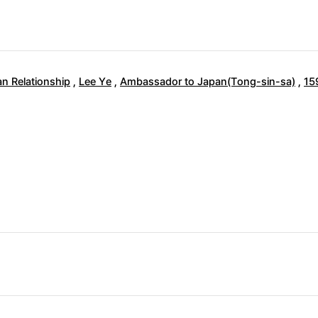
n Relationship
,
Lee Ye
,
Ambassador to Japan(Tong-sin-sa)
,
15