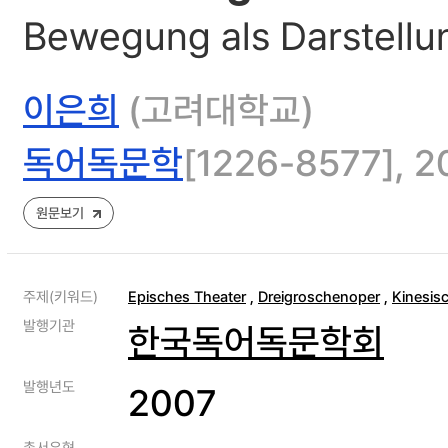
Bewegung als Darstellu
이은희
(고려대학교)
독어독문학
[1226-8577], 20
원문보기
주제(키워드)
Episches Theater
,
Dreigroschenoper
,
Kinesis
발행기관
한국독어독문학회
발행년도
2007
총서유형