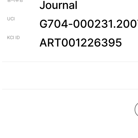
Journal
UCI
G704-000231.2007
KCI ID
ART001226395