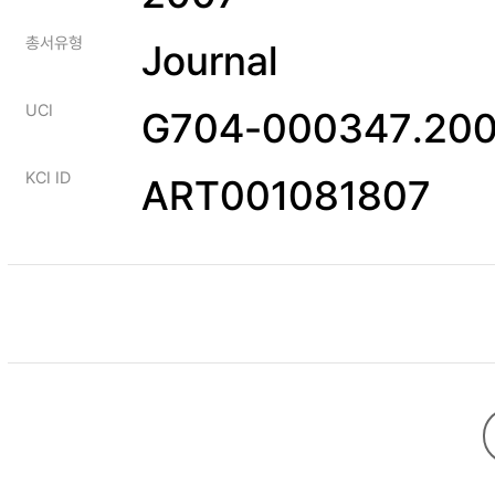
총서유형
Journal
UCI
G704-000347.200
KCI ID
ART001081807