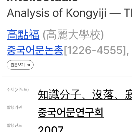
Analysis of Kongyiji ― Th
高點福
(高麗大學校)
중국어문논총
[1226-4555], 
원문보기
주제(키워드)
知識分子、沒落、
발행기관
중국어문연구회
발행년도
2007