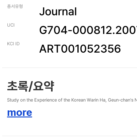
총서유형
Journal
UCI
G704-000812.200
KCI ID
ART001052356
초록/요약
Study on the Experience of the Korean Warin Ha, Geun-chan's 
more