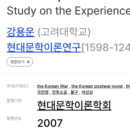
Study on the Experienc
강용운
(고려대학교)
현대문학이론연구
[1598-124
원문보기
주제(키워드)
the Korean War
,
the Korean postwar novel
,
t
국전쟁
,
전후소설
,
불구
,
여성성
발행기관
현대문학이론학회
발행년도
2007