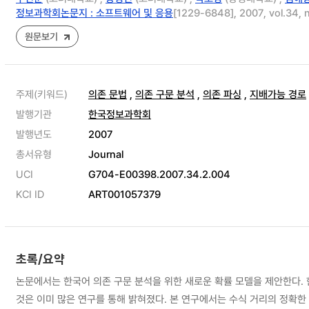
정보과학회논문지 : 소프트웨어 및 응용
[1229-6848], 2007, vol.34, 
원문보기
주제(키워드)
의존 문법
,
의존 구문 분석
,
의존 파싱
,
지배가능 경로
발행기관
한국정보과학회
발행년도
2007
총서유형
Journal
UCI
G704-E00398.2007.34.2.004
KCI ID
ART001057379
초록/요약
논문에서는 한국어 의존 구문 분석을 위한 새로운 확률 모델을 제안한다.
것은 이미 많은 연구를 통해 밝혀졌다. 본 연구에서는 수식 거리의 정확한