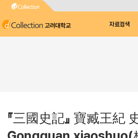
고려대학교
자료검색
『三國史記』 寶臧王紀 史論에
Gongquan xiaoshuo(