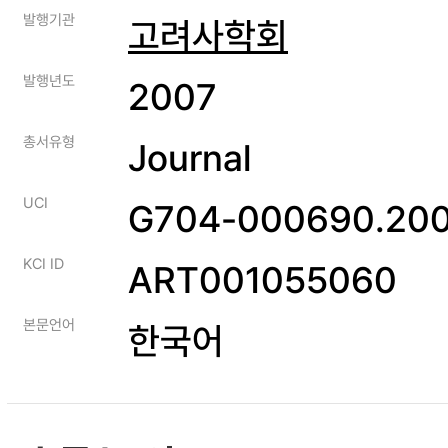
발행기관
고려사학회
발행년도
2007
총서유형
Journal
UCI
G704-000690.200
KCI ID
ART001055060
본문언어
한국어