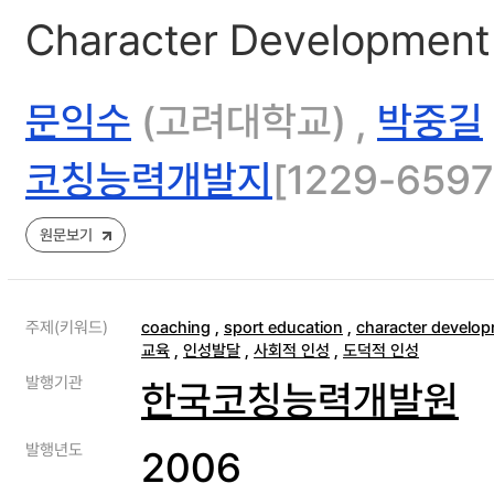
Character Development 
문익수
(고려대학교) ,
박중길
코칭능력개발지
[1229-6597]
원문보기
주제(키워드)
coaching
,
sport education
,
character develo
교육
,
인성발달
,
사회적 인성
,
도덕적 인성
발행기관
한국코칭능력개발원
발행년도
2006