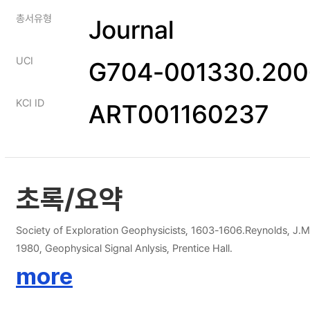
총서유형
Journal
UCI
G704-001330.2006
KCI ID
ART001160237
초록/요약
Society of Exploration Geophysicists, 1603-1606.Reynolds, J.M.
1980, Geophysical Signal Anlysis, Prentice Hall.
more