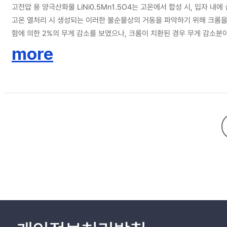
고전압 용 양극산화물 LiNi0.5Mn1.5O4는 고온에서 합성 시, 입
고온 열처리 시 생성되는 이러한 불순물상의 거동을 파악하기 위해 크롬을 치환
함에 의한 2%의 무게 감소를 보였으나, 크롬이 치환된 경우 무게 감소분
양극활물질 LiNi0.5-xMn1.5CrxO4를 사용한 경우 충·방전 실험 시 
more