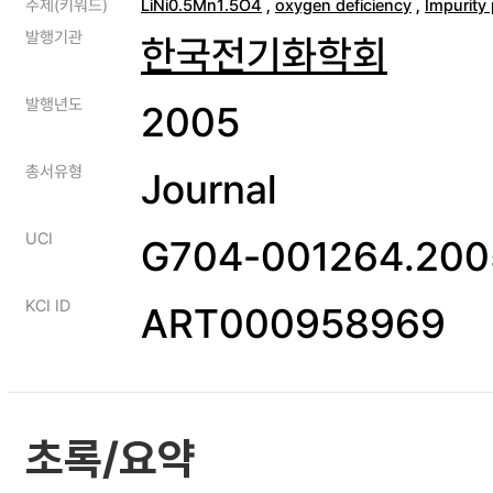
주제(키워드)
LiNi0.5Mn1.5O4
,
oxygen deficiency
,
Impurity
발행기관
한국전기화학회
발행년도
2005
총서유형
Journal
UCI
G704-001264.200
KCI ID
ART000958969
초록/요약