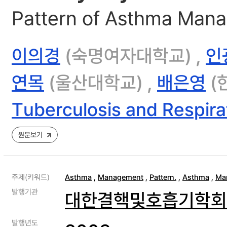
Pattern of Asthma Mana
이의경
(숙명여자대학교) ,
인
연목
(울산대학교) ,
배은영
(
Tuberculosis and Respira
원문보기
주제(키워드)
Asthma
,
Management
,
Pattern.
,
Asthma
,
Ma
발행기관
대한결핵및호흡기학회
발행년도