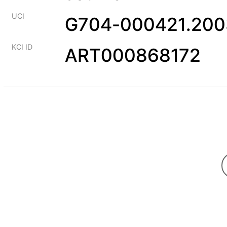
UCI
G704-000421.200
KCI ID
ART000868172