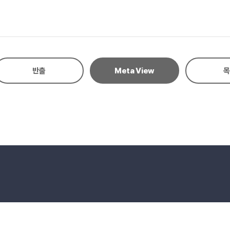
음에 비해 무시할 수 있는 수준이었으며， 듀아의 용량은 30 L, 액체헬륨 증발
으로서 개발된 시스템을 뇌자도 측정에 활용하였다．
반출
Meta View
목
eserved.
E-mail to Webmaster