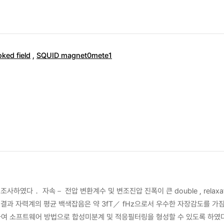
oked field
,
SQUID magnet0mete1
을 조사하였다． 자속－ 전압 변환계수 및 변조진압 진폭이 큰 double , relaxat
작한 결과 자력계의 평균 백색잡음은 약 3fT／ fHz으로서 우수한 자장감도를 가
하여 소프트웨어 방법으로 합성미분계 및 적응필터링을 형성할 수 있도록 하였