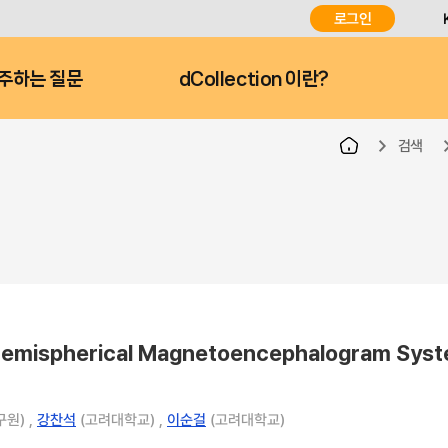
로그인
주하는 질문
dCollection 이란?
검색
emispherical Magnetoencephalogram Sys
원) ,
강찬석
(고려대학교) ,
이순걸
(고려대학교)