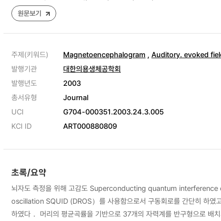
원문보기
주제(키워드)
Magnetoencephalogram
,
Auditory. evoked fie
발행기관
대한의용생체공학회
발행년도
2003
총서유형
Journal
UCI
G704-000351.2003.24.3.005
KCI ID
ART000880809
초록/요약
뇌자도 측정을 위해 고감도 Superconducting quantum interfer
oscillation SQUID (DROS）를 사용함으로서 구동회로를 간단히
하였다． 머리의 평균곡률을 기반으로 37개의 자력계를 반구형으로 배치