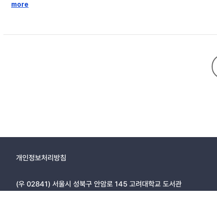
음 듀아를 제작하여 동작특성을 측정한 결과 듀아 열자기 잡음이 자력계 잡
more
호처리 및 전류원 국지화 프로그램을 구성하여 전류원의 위치를 추정함
개인정보처리방침
(우 02841) 서울시 성북구 안암로 145 고려대학교 도서관
Copyright © 2005, KOREA UNIVERSITY LIBRARY. All rights r