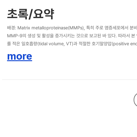
초록/요약
배경: Matrix metalloproteinase(MMPs), 특히 주로 
MMP-9의 생성 및 활성을 증가시키는 것으로 보고된 바 있다. 따라서 본 
를 적은 일호흡량(tidal volume, VT)과 적절한 호기말양압(positive
로 나누어 실험하였다. MMPI로는 CMT-3(chemically modifi
more
고찰하였다.결과: 습건중량비, 급성 폐손상지수 및 MMP-9의 발현이 HVT
과적으로 MMPI의 투여가 MMP-9의 발현을 저하시킴으로써 기계환기