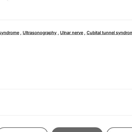
 syndrome
,
Ultrasonography
,
Ulnar nerve
,
Cubital tunnel syndro