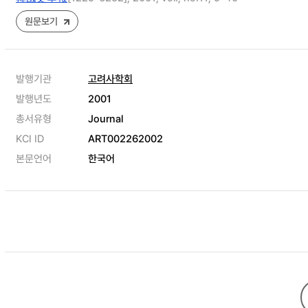
원문보기
발행기관
고려사학회
발행년도
2001
총서유형
Journal
KCI ID
ART002262002
본문언어
한국어