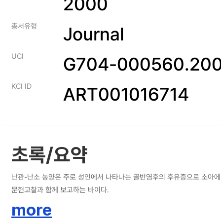
2000
총서유형
Journal
UCI
G704-000560.200
KCI ID
ART001016714
초록/요약
난관-난소 농양은 주로 성인에서 나타나는 골반염후의 후유증으로 소아에서
문헌고찰과 함께 보고하는 바이다.
more