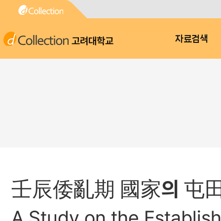
고려대학교
자료검색
壬辰倭亂期 國家의 屯田
A Study on the Establ