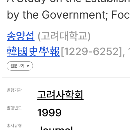
by the Government; Focu
송양섭
(고려대학교)
韓國史學報
[1229-6252], 1
원문보기
발행기관
고려사학회
발행년도
1999
총서유형