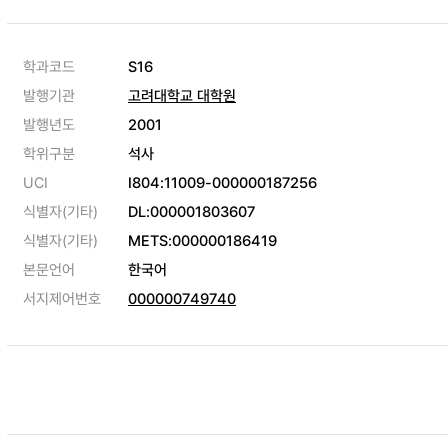
학과코드
S16
발행기관
고려대학교 대학원
발행년도
2001
학위구분
석사
UCI
I804:11009-000000187256
식별자(기타)
DL:000001803607
식별자(기타)
METS:000000186419
본문언어
한국어
서지제어번호
000000749740