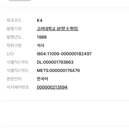
학과코드
K4
발행기관
고려대학교 經營大學院
발행년도
1988
학위구분
석사
UCI
I804:11009-000000182497
식별자(기타)
DL:000001793663
식별자(기타)
METS:000000176476
본문언어
한국어
서지제어번호
000000213594