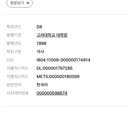
원문보기
학과코드
D8
발행기관
고려대학교 대학원
발행년도
1998
학위구분
석사
UCI
I804:11009-000000174814
식별자(기타)
DL:000001797285
식별자(기타)
METS:000000180099
본문언어
한국어
서지제어번호
000000598674