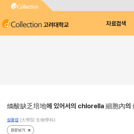
고려대학교
자료검색
燐酸缺乏培地에 있어서의 chlorella 細胞內
심웅섭
(大學院 生物學科)
원문보기