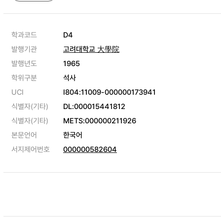
학과코드
D4
발행기관
고려대학교 大學院
발행년도
1965
학위구분
석사
UCI
I804:11009-000000173941
식별자(기타)
DL:000015441812
식별자(기타)
METS:000000211926
본문언어
한국어
서지제어번호
000000582604