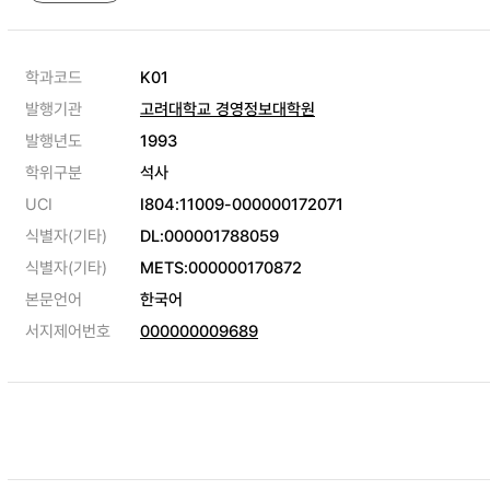
학과코드
K01
발행기관
고려대학교 경영정보대학원
발행년도
1993
학위구분
석사
UCI
I804:11009-000000172071
식별자(기타)
DL:000001788059
식별자(기타)
METS:000000170872
본문언어
한국어
서지제어번호
000000009689