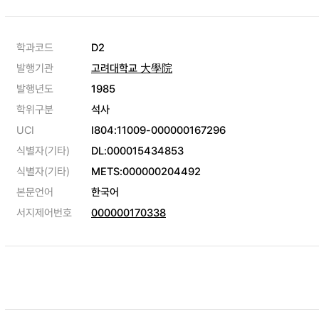
학과코드
D2
발행기관
고려대학교 大學院
발행년도
1985
학위구분
석사
UCI
I804:11009-000000167296
식별자(기타)
DL:000015434853
식별자(기타)
METS:000000204492
본문언어
한국어
서지제어번호
000000170338