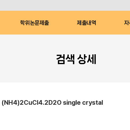
학위논문제출
제출내역
자
검색 상세
 (NH4)2CuCl4.2D2O single crystal