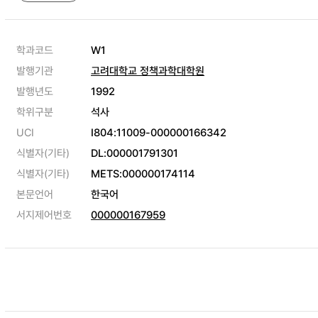
학과코드
W1
발행기관
고려대학교 정책과학대학원
발행년도
1992
학위구분
석사
UCI
I804:11009-000000166342
식별자(기타)
DL:000001791301
식별자(기타)
METS:000000174114
본문언어
한국어
서지제어번호
000000167959