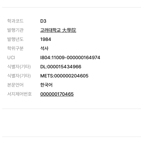
학과코드
D3
발행기관
고려대학교 大學院
발행년도
1984
학위구분
석사
UCI
I804:11009-000000164974
식별자(기타)
DL:000015434966
식별자(기타)
METS:000000204605
본문언어
한국어
서지제어번호
000000170465