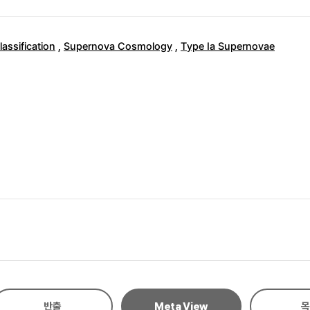
assification
,
Supernova Cosmology
,
Type Ia Supernovae
반출
Meta View
목