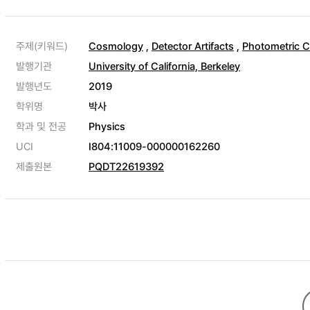
주제(키워드)
Cosmology
,
Detector Artifacts
,
Photometric Cl
발행기관
University of California, Berkeley
발행년도
2019
학위명
박사
학과 및 전공
Physics
UCI
I804:11009-000000162260
제출원본
PQDT22619392