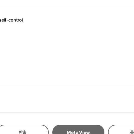
self-control
반출
Meta View
목