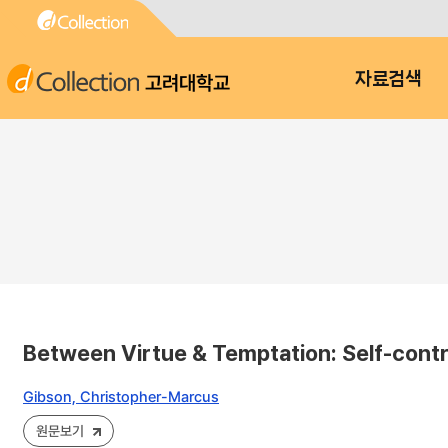
고려대학교
자료검색
Between Virtue & Temptation: Self-control
Gibson, Christopher-Marcus
원문보기