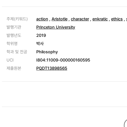
주제(키워드)
action
,
Aristotle
,
character
,
enkratic
,
ethics
,
발행기관
Princeton University
발행년도
2019
학위명
박사
학과 및 전공
Philosophy
UCI
I804:11009-000000160595
제출원본
PQDT13898565