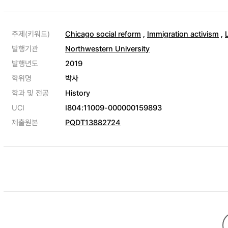
주제(키워드)
Chicago social reform
,
Immigration activism
,
발행기관
Northwestern University
발행년도
2019
학위명
박사
학과 및 전공
History
UCI
I804:11009-000000159893
제출원본
PQDT13882724